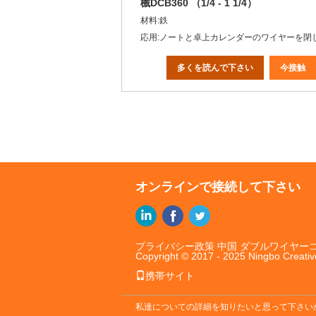
械DCB360 （1/4 - 1 1/4）
材料:鉄
応用:ノートと卓上カレンダーのワイヤーを閉
多くを読んで下さい
今接触
オンラインで接続して下さい
プライバシー政策
中国 ダブルワイヤー
Copyright © 2017 - 2025 Ningbo Creativ
携帯サイト
私達についての詳細を知りたいと思って下さい