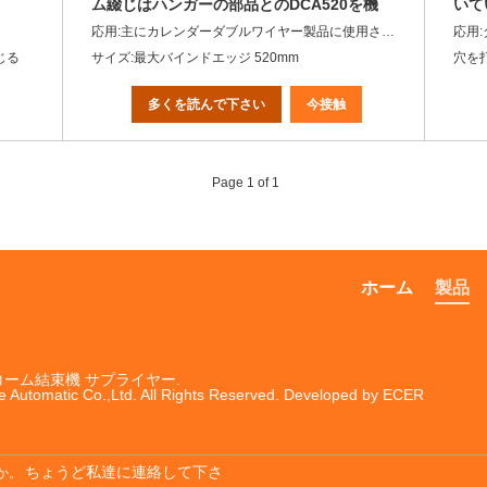
ム綴じはハンガーの部品とのDCA520を機
いて
械で造ります
応用:主にカレンダーダブルワイヤー製品に使用されます。
応用
じる
サイズ:最大バインドエッジ 520mm
穴を
多くを読んで下さい
今接触
Page 1 of 1
ホーム
製品
コーム結束機
サプライヤー.
e Automatic Co.,Ltd. All Rights Reserved. Developed by
ECER
ちょうど私達に連絡して下さ
か。