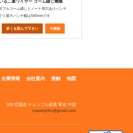
いる二重ワイヤー コーム綴じ機械
:ダブルコーム綴じとノート用穴あけパンチ
打つ:最大パンチ幅は580mmです
多くを読んで下さい
今接触
企業情報
会社案内
接触
地図
108 広陽道 チェンブル産業 寧波 中国
cxautojohn@gmail.com