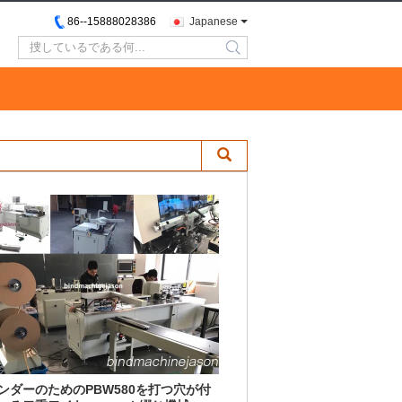
86--15888028386
Japanese
search
ンダーのためのPBW580を打つ穴が付