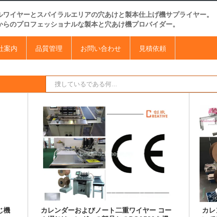
ルワイヤーとスパイラルエリアの穴あけと製本仕上げ機サプライヤー。
からのプロフェッショナルな製本と穴あけ機プロバイダー。
社案内
品質管理
お問い合わせ
見積依頼
じ機
カレンダーおよびノート二重ワイヤー コー
カレ