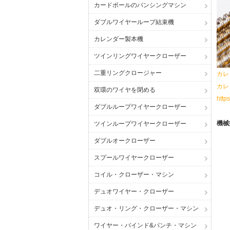
カードボールのパンシングマシン
ダブルワイヤーループ結束機
カレンダー製本機
ツインリングワイヤークローザー
二重リングクロージャー
カレ
カレ
双環のワイヤを閉める
http
ダブルループワイヤークローザー
機械
ツインループワイヤークローザー
ダブルオークローザー
スプールワイヤークローザー
コイル・クローザー・マシン
デュオワイヤー・クローザー
デュオ・リング・クローザー・マシン
ワイヤー・バインド&パンチ・マシン