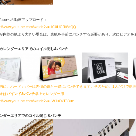
uTubeへの動画アップロード：
s://www.youtube.com/watch?v=HC0UCRt8dQQ
が内側の紙より大きい場合は、表紙を事前にパンチする必要があり、次にビデオを
カレンダーエリアでのコイル閉じ&パンチ
的に、ハードカバーは内側の紙と一緒にパンチできます。そのため、1人だけで処
オは
バインド&パンチ
卓上カレンダー用
s://www.youtube.com/watch?v=_WJuOkT33uc
ンダーエリアでのコイル閉じ &パンチ