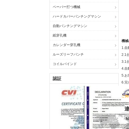
ペーパー打つ機械
ハードカバーパンチングマシン
自動パンチングマシン
紙穿孔機
機械
カレンダー穿孔機
1.
ルーズリーフパンチ
2.
3.
コイルバインド
4.
5.
認証
6.
ご興
N