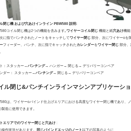
ル閉じ機 および穴あけインライン PBW580​ 説明:
W580コイル閉じ機は2つの機能を含みます
, ワイヤーコイル閉じ
機能と紙
穴あけ
機能
次に指でパンチされたノートをキャッチして
ワイヤー閉じ
部分、次にワイヤーoを
ー
フィーダー、パンチ、次に指でキャッチされた
カレンダー
を
ワイヤー閉じ
部分、
。
ト：
スタッカー→
パンチング
→ ハンガー→ 閉じる→ デリバリーコンベア
ンダー：
スタッカー→
パンチング
→ 閉じる→ デリバリーコンベア
イル閉じ&パンチインラインマシンアプリケーシ
W580は、ワイヤーoバインド仕上げエリアにおける高度なワイヤー閉じ機であり、
の製造に使用できます。
トエリアでのワイヤー閉じと穴あけ
:
の操作状況があります。
同じバインドエッジのノート
以下の写真のように