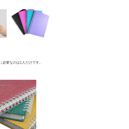
に必要なのは1人だけです。