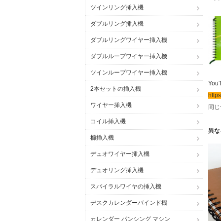
ツインリング挿入機
ダブルリング挿入機
ダブルリングワイヤー挿入機
ダブルループワイヤー挿入機
ツインループワイヤー挿入機
Yo
2本セットの挿入機
http
ワイヤー挿入機
同じ
コイル挿入機
異な
櫛挿入機
デュオワイヤー挿入機
デュオリング挿入機
スパイラルワイヤの挿入機
デスクカレンダーバインド機
カレンダー パンシング マシン