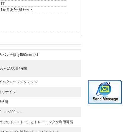
TT
1か月あたり5セット
大パンチ幅は580mmです
000～1500冊/時間
イルクロージングマシン
 送りナイフ
大5回
80mm×800mm
外でのインストールとトレーニングが利用可能